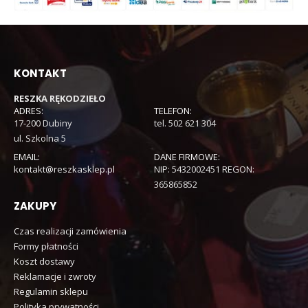
KONTAKT
RESZKA RĘKODZIEŁO
ADRES:
TELEFON:
17-200 Dubiny
tel. 502 621 304
ul. Szkolna 5
EMAIL:
DANE FIRMOWE:
kontakt@reszkasklep.pl
NIP: 5432002451 REGON:
365865852
ZAKUPY
Czas realizacji zamówienia
Formy płatności
Koszt dostawy
Reklamacje i zwroty
Regulamin sklepu
Polityka prywatności