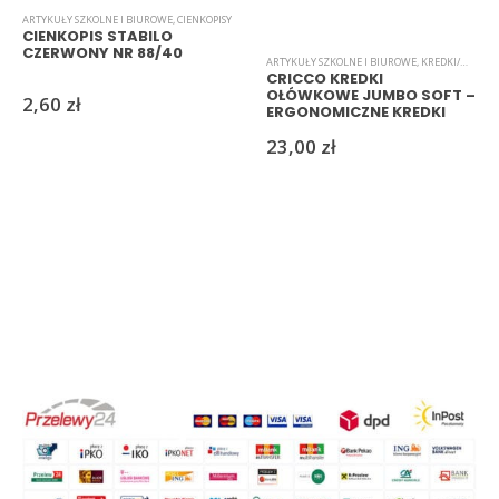
ARTYKUŁY SZKOLNE I BIUROWE
,
CIENKOPISY
CIENKOPIS STABILO
CZERWONY NR 88/40
ARTYKUŁY SZKOLNE I BIUROWE
,
KREDKI/MARKERY/PISAKI
CRICCO KREDKI
OŁÓWKOWE JUMBO SOFT –
2,60
zł
ERGONOMICZNE KREDKI
DLA DZIECI
23,00
zł