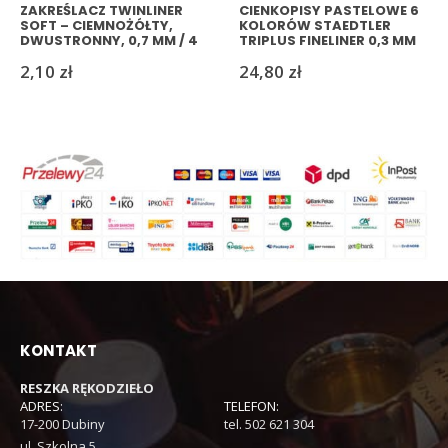
ZAKREŚLACZ TWINLINER
CIENKOPISY PASTELOWE 6
SOFT – CIEMNOŻÓŁTY,
KOLORÓW STAEDTLER
DWUSTRONNY, 0,7 MM / 4
TRIPLUS FINELINER 0,3 MM
MM
2,10
zł
24,80
zł
KONTAKT
RESZKA RĘKODZIEŁO
ADRES:
TELEFON:
17-200 Dubiny
tel. 502 621 304
ul. Szkolna 5