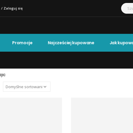
 / Zaloguj się
Promocje
Najcześciej kupowane
Jak kupow
IJKI