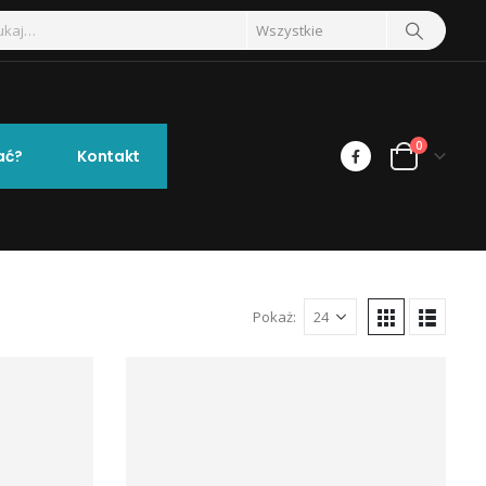
0
ać?
Kontakt
Pokaż: