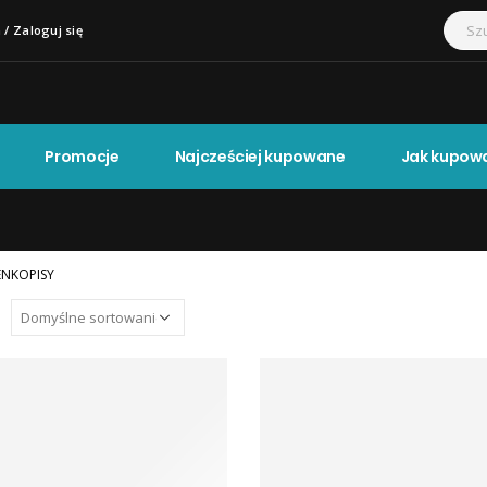
 / Zaloguj się
Promocje
Najcześciej kupowane
Jak kupow
ENKOPISY