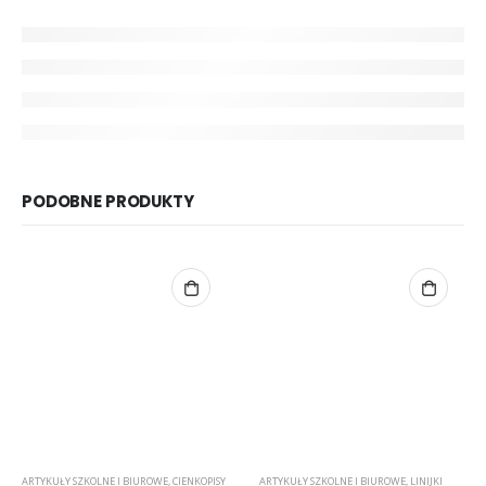
PODOBNE PRODUKTY
ARTYKUŁY SZKOLNE I BIUROWE
,
CIENKOPISY
ARTYKUŁY SZKOLNE I BIUROWE
,
LINIJKI