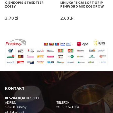
CIENKOPIS STAEDTLER
LINIJKA 15 CM SOFT GRIP
ŻÓŁTY
PENWORD MIX KOLORÓW
3,70
zł
2,60
zł
KONTAKT
RESZKA RĘKODZIEŁO
ADRES:
TELEFON:
17-200 Dubiny
tel. 502 621 304
ul. Szkolna 5