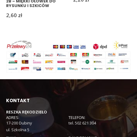
2B – MIĘKKI OŁÓWEK DO
RYSUNKU I SZKICÓW
2,60
zł
KONTAKT
RESZKA RĘKODZIEŁO
ADRES:
TELEFON:
17-200 Dubiny
tel. 502 621 304
ul. Szkolna 5