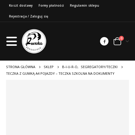
Koszt dostawy
Formy płatności
Regulamin sklepu
Rejestracja / Zaloguj się
0
STRONA GŁÓWNA
SKLEP
B-I-U-R-O
,
SEGREGATORY/TECZKI
TECZKA Z GUMKĄ A4 POJAZDY – TECZKA SZKOLNA NA DOKUMENTY