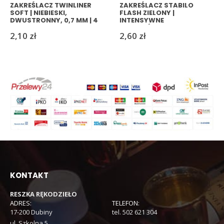
ZAKREŚLACZ TWINLINER
ZAKREŚLACZ STABILO
SOFT | NIEBIESKI,
FLASH ZIELONY |
DWUSTRONNY, 0,7 MM | 4
INTENSYWNE
MM
PODKREŚLENIE TEKSTU
2,10
zł
2,60
zł
KONTAKT
RESZKA RĘKODZIEŁO
ADRES:
TELEFON:
17-200 Dubiny
tel. 502 621 304
ul. Szkolna 5