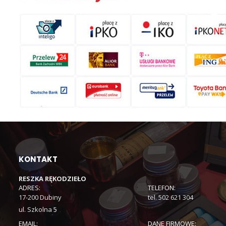
KONTAKT
RESZKA RĘKODZIEŁO
ADRES:
TELEFON:
17-200 Dubiny
tel. 502 621 304
ul. Szkolna 5
EMAIL:
DANE FIRMOWE: