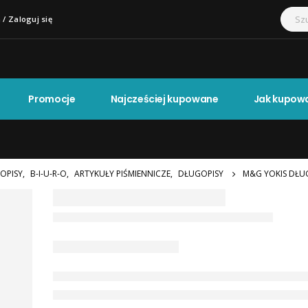
 / Zaloguj się
Promocje
Najcześciej kupowane
Jak kupow
OPISY
,
B-I-U-R-O
,
ARTYKUŁY PIŚMIENNICZE
,
DŁUGOPISY
M&G YOKIS DŁU