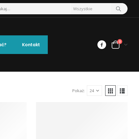
0
ać?
Kontakt
Pokaż: