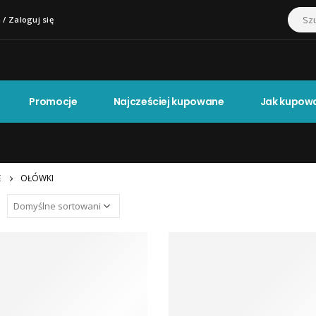
 / Zaloguj się
Promocje
Najcześciej kupowane
Jak kupow
E
OŁÓWKI