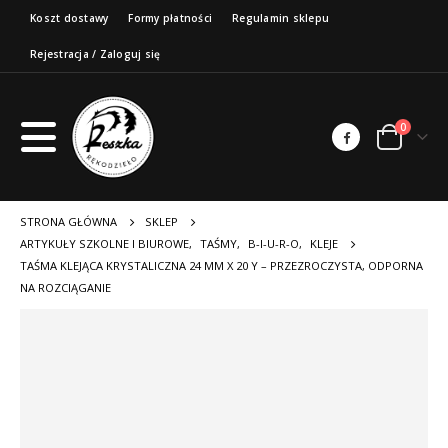
Koszt dostawy
Formy płatności
Regulamin sklepu
Rejestracja / Zaloguj się
0
STRONA GŁÓWNA
SKLEP
ARTYKUŁY SZKOLNE I BIUROWE
,
TAŚMY
,
B-I-U-R-O
,
KLEJE
TAŚMA KLEJĄCA KRYSTALICZNA 24 MM X 20 Y – PRZEZROCZYSTA, ODPORNA
NA ROZCIĄGANIE