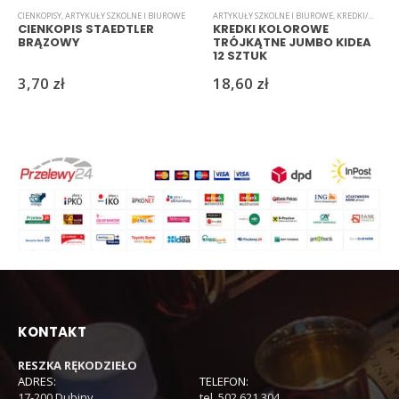
CIENKOPISY
,
ARTYKUŁY SZKOLNE I BIUROWE
ARTYKUŁY SZKOLNE I BIUROWE
,
KREDKI/MARKERY/PISAKI
CIENKOPIS STAEDTLER
KREDKI KOLOROWE
BRĄZOWY
TRÓJKĄTNE JUMBO KIDEA
12 SZTUK
3,70
zł
18,60
zł
KONTAKT
RESZKA RĘKODZIEŁO
ADRES:
TELEFON:
17-200 Dubiny
tel. 502 621 304