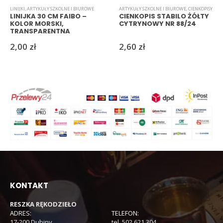
LINIJKI
,
ARTYKUŁY SZKOLNE I BIUROWE
ARTYKUŁY SZKOLNE I BIUROWE
,
CIENKOPISY
LINIJKA 30 CM FAIBO –
CIENKOPIS STABILO ŻÓŁTY
KOLOR MORSKI,
CYTRYNOWY NR 88/24
TRANSPARENTNA
2,00
zł
2,60
zł
KONTAKT
RESZKA RĘKODZIEŁO
ADRES:
TELEFON:
17-200 Dubiny
tel. 502 621 304