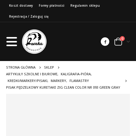
Koszt dostawy
Formy płatności
Regulamin sklepu
Rejestracja / Zaloguj się
0
STRONA GŁÓWNA
SKLEP
ARTYKUŁY SZKOLNE I BIUROWE
,
KALIGRAFIA-PIÓRA
,
KREDKI/MARKERY/PISAKI
,
MARKERY
,
FLAMASTRY
PISAK PĘDZELKOWY KURETAKE ZIG CLEAN COLOR NR 093 GREEN GRAY