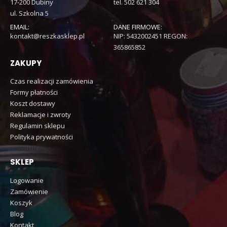
17-200 Dubiny
tel. 502 621 304
ul. Szkolna 5
EMAIL:
DANE FIRMOWE:
kontakt@reszkasklep.pl
NIP: 5432002451 REGON:
365865852
ZAKUPY
Czas realizacji zamówienia
Formy płatności
Koszt dostawy
Reklamacje i zwroty
Regulamin sklepu
Polityka prywatności
SKLEP
Logowanie
Zamówienie
Koszyk
Blog
Kontakt