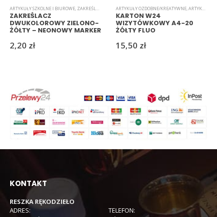
ARTYKUŁY SZKOLNE I BIUROWE
,
ZAKREŚLACZE
ARTYKUŁY OZDOBNE/KREATYWNE
,
ARTYKUŁY SZKOLNE I BIUROWE
ZAKREŚLACZ
KARTON W24
DWUKOLOROWY ZIELONO-
WIZYTÓWKOWY A4-20
ŻÓŁTY – NEONOWY MARKER
ŻÓŁTY FLUO
DO NOTATEK
2,20
zł
15,50
zł
KONTAKT
RESZKA RĘKODZIEŁO
ADRES:
TELEFON: