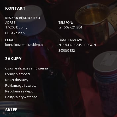
KONTAKT
RESZKA RĘKODZIEŁO
ADRES:
TELEFON:
17-200 Dubiny
tel. 502 621 304
ul. Szkolna 5
EMAIL:
DANE FIRMOWE:
kontakt@reszkasklep.pl
NIP: 5432002451 REGON:
365865852
ZAKUPY
Czas realizacji zamówienia
Formy płatności
Koszt dostawy
Reklamacje i zwroty
Regulamin sklepu
Polityka prywatności
SKLEP