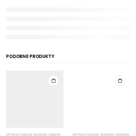
PODOBNE PRODUKTY
ARTYKUŁY SZKOLNE I BIUROWE
,
CIENKOPISY
,
PASTELOWE
ARTYKUŁY SZKOLNE I BIUROWE
,
CIENKOPISY