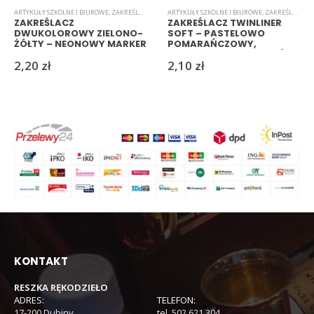
ARTYKUŁY SZKOLNE I BIUROWE
,
ZAKREŚLACZE
ARTYKUŁY SZKOLNE I BIUROWE
,
ZAKREŚLACZE
ZAKREŚLACZ
ZAKREŚLACZ TWINLINER
DWUKOLOROWY ZIELONO-
SOFT – PASTELOWO
ŻÓŁTY – NEONOWY MARKER
POMARAŃCZOWY,
DO NOTATEK
DWUSTRONNY, 0,7 MM / 4
2,20
zł
2,10
zł
MM
KONTAKT
RESZKA RĘKODZIEŁO
ADRES:
TELEFON:
17-200 Dubiny
tel. 502 621 304