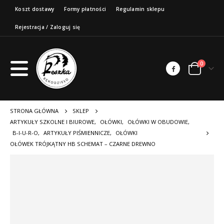
Koszt dostawy
Formy płatności
Regulamin sklepu
Rejestracja / Zaloguj się
0
STRONA GŁÓWNA
SKLEP
ARTYKUŁY SZKOLNE I BIUROWE
,
OŁÓWKI
,
OŁÓWKI W OBUDOWIE
,
B-I-U-R-O
,
ARTYKUŁY PIŚMIENNICZE
,
OŁÓWKI
OŁÓWEK TRÓJKĄTNY HB SCHEMAT – CZARNE DREWNO