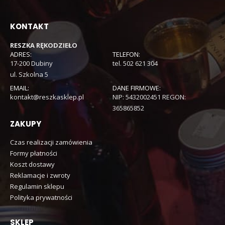
KONTAKT
RESZKA RĘKODZIEŁO
ADRES:
TELEFON:
17-200 Dubiny
tel. 502 621 304
ul. Szkolna 5
EMAIL:
DANE FIRMOWE:
kontakt@reszkasklep.pl
NIP: 5432002451 REGON:
365865852
ZAKUPY
Czas realizacji zamówienia
Formy płatności
Koszt dostawy
Reklamacje i zwroty
Regulamin sklepu
Polityka prywatności
SKLEP