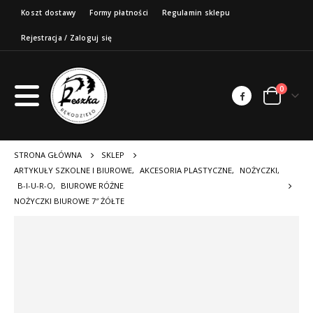
Koszt dostawy
Formy płatności
Regulamin sklepu
Rejestracja / Zaloguj się
0
STRONA GŁÓWNA
SKLEP
ARTYKUŁY SZKOLNE I BIUROWE
,
AKCESORIA PLASTYCZNE
,
NOŻYCZKI
,
B-I-U-R-O
,
BIUROWE RÓŻNE
NOŻYCZKI BIUROWE 7″ ŻÓŁTE