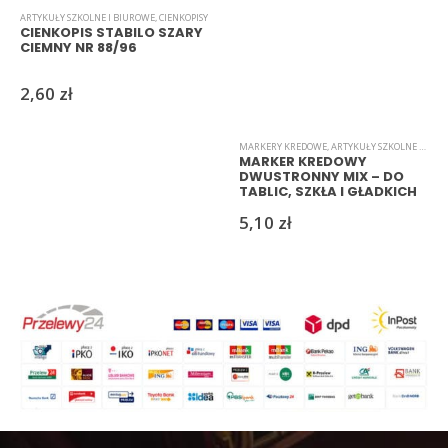
ARTYKUŁY SZKOLNE I BIUROWE
,
CIENKOPISY
CIENKOPIS STABILO SZARY
CIEMNY NR 88/96
2,60
zł
MARKERY KREDOWE
,
ARTYKUŁY SZKOLNE I BIUROWE
MARKER KREDOWY
DWUSTRONNY MIX – DO
TABLIC, SZKŁA I GŁADKICH
POWIERZCHNI
5,10
zł