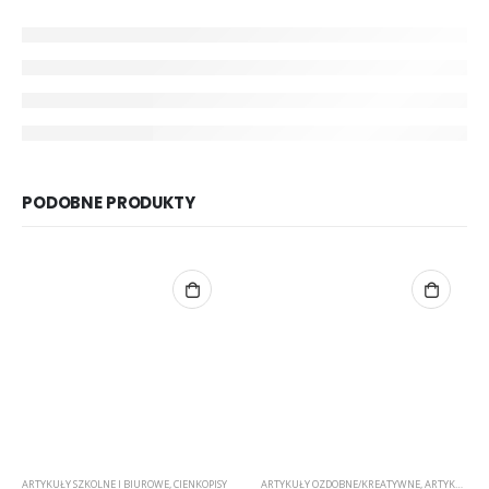
PODOBNE PRODUKTY
ARTYKUŁY SZKOLNE I BIUROWE
,
CIENKOPISY
ARTYKUŁY OZDOBNE/KREATYWNE
,
ARTYKUŁY SZKOLNE I BIUROWE