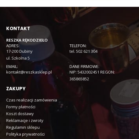
KONTAKT
RESZKA RĘKODZIEŁO
ADRES:
TELEFON:
17-200 Dubiny
tel. 502 621 304
ul. Szkolna 5
EMAIL:
DANE FIRMOWE:
kontakt@reszkasklep.pl
NIP: 5432002451 REGON:
365865852
ZAKUPY
Czas realizacji zamówienia
Formy płatności
Koszt dostawy
Reklamacje i zwroty
Regulamin sklepu
Polityka prywatności