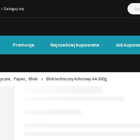
 / Zaloguj się
Promocje
Najcześciej kupowane
Jak kupow
tyczne
,
Papier
,
Bloki
Blok techniczny kolorowy A4-300g