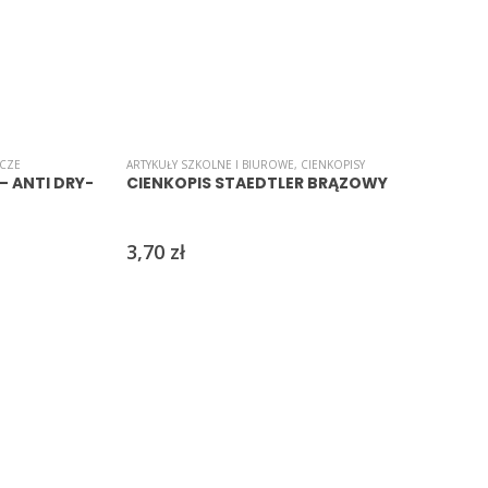
ACZE
ARTYKUŁY SZKOLNE I BIUROWE
,
CIENKOPISY
C
– ANTI DRY-
CIENKOPIS STAEDTLER BRĄZOWY
3,70
zł