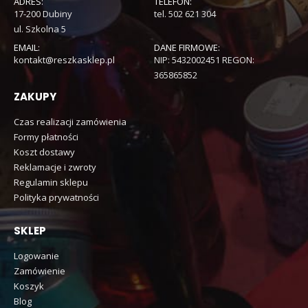
ADRES:
TELEFON:
17-200 Dubiny
tel. 502 621 304
ul. Szkolna 5
EMAIL:
DANE FIRMOWE:
kontakt@reszkasklep.pl
NIP: 5432002451 REGON:
365865852
ZAKUPY
Czas realizacji zamówienia
Formy płatności
Koszt dostawy
Reklamacje i zwroty
Regulamin sklepu
Polityka prywatności
SKLEP
Logowanie
Zamówienie
Koszyk
Blog