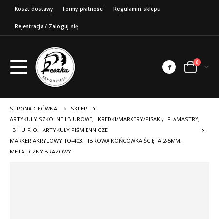
Koszt dostawy
Formy płatności
Regulamin sklepu
Rejestracja / Zaloguj się
0
STRONA GŁÓWNA
SKLEP
ARTYKUŁY SZKOLNE I BIUROWE
,
KREDKI/MARKERY/PISAKI
,
FLAMASTRY
,
B-I-U-R-O
,
ARTYKUŁY PIŚMIENNICZE
MARKER AKRYLOWY TO-403, FIBROWA KOŃCÓWKA ŚCIĘTA 2-5MM,
METALICZNY BRAZOWY