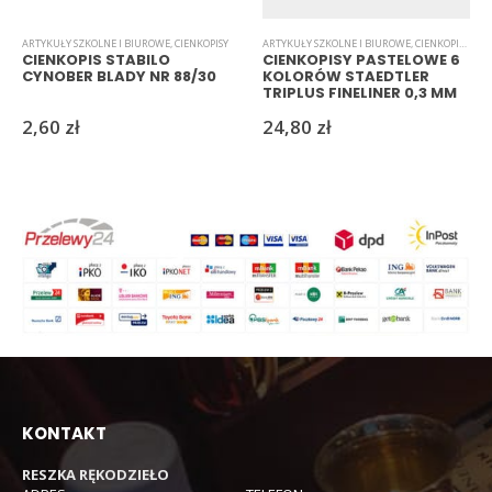
ARTYKUŁY SZKOLNE I BIUROWE
,
CIENKOPISY
ARTYKUŁY SZKOLNE I BIUROWE
,
CIENKOPISY
,
PAS
CIENKOPIS STABILO
CIENKOPISY PASTELOWE 6
CYNOBER BLADY NR 88/30
KOLORÓW STAEDTLER
TRIPLUS FINELINER 0,3 MM
2,60
zł
24,80
zł
KONTAKT
RESZKA RĘKODZIEŁO