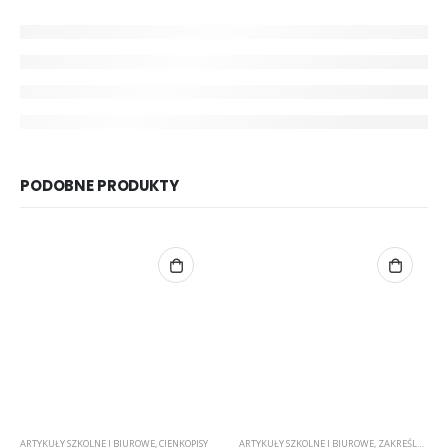
PODOBNE PRODUKTY
ARTYKUŁY SZKOLNE I BIUROWE
,
CIENKOPISY
ARTYKUŁY SZKOLNE I BIUROWE
,
ZAKREŚLACZE