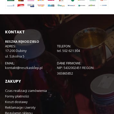
KONTAKT
RESZKA RĘKODZIEŁO
ADRES:
TELEFON:
17-200 Dubiny
tel. 502 621 304
ul. Szkolna 5
EMAIL:
DANE FIRMOWE:
kontakt@reszkasklep.pl
NIP: 5432002451 REGON:
365865852
ZAKUPY
Czas realizacji zamówienia
Formy płatności
Koszt dostawy
Reklamacje i zwroty
Regulamin sklepu