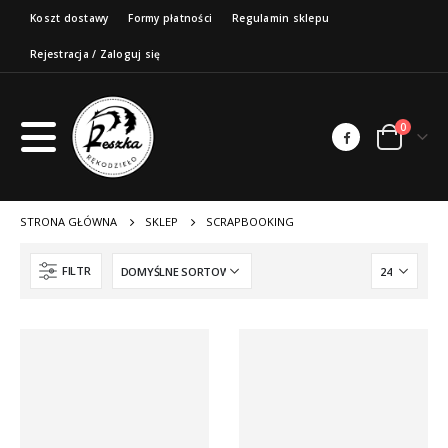
Koszt dostawy
Formy płatności
Regulamin sklepu
Rejestracja / Zaloguj się
0
STRONA GŁÓWNA
SKLEP
SCRAPBOOKING
FILTR