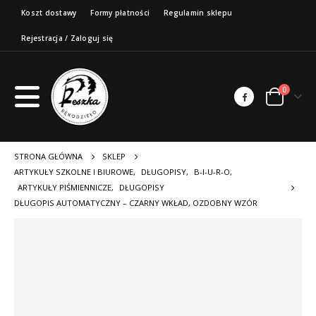
Koszt dostawy
Formy płatności
Regulamin sklepu
Rejestracja / Zaloguj się
0
STRONA GŁÓWNA
SKLEP
ARTYKUŁY SZKOLNE I BIUROWE
,
DŁUGOPISY
,
B-I-U-R-O
,
ARTYKUŁY PIŚMIENNICZE
,
DŁUGOPISY
DŁUGOPIS AUTOMATYCZNY – CZARNY WKŁAD, OZDOBNY WZÓR