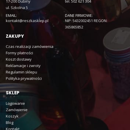
17-200 Dubiny
tel. 502 621 304
ul. Szkolna 5
EMAIL:
DANE FIRMOWE:
kontakt@reszkasklep.pl
NIP: 5432002451 REGON:
365865852
ZAKUPY
Czas realizacji zamówienia
Formy płatności
Koszt dostawy
Reklamacje i zwroty
Regulamin sklepu
Polityka prywatności
SKLEP
Logowanie
Zamówienie
Koszyk
Blog
Kontakt