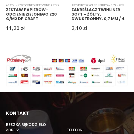
ARTYKUŁY OZDOBNE/KREATYWNE
,
ARTYKUŁY SZKOLNE I BIUROWE
ARTYKUŁY SZKOLNE I BIUROWE
,
BLOKI
,
PAPIER
,
PAPIERY/WYCINA
,
ZAKREŚLACZE
ZESTAW PAPIERÓW-
ZAKREŚLACZ TWINLINER
ODCIENIE ZIELONEGO 220
SOFT – ŻÓŁTY,
G/M2 DP CRAFT
DWUSTRONNY, 0,7 MM / 4
MM
11,20
zł
2,10
zł
KONTAKT
RESZKA RĘKODZIEŁO
ADRES:
TELEFON: