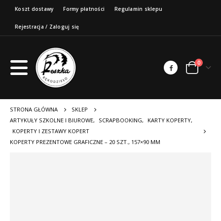
Koszt dostawy
Formy płatności
Regulamin sklepu
Rejestracja / Zaloguj się
0
STRONA GŁÓWNA
SKLEP
ARTYKUŁY SZKOLNE I BIUROWE
,
SCRAPBOOKING
,
KARTY KOPERTY
,
KOPERTY I ZESTAWY KOPERT
KOPERTY PREZENTOWE GRAFICZNE – 20 SZT., 157×90 MM