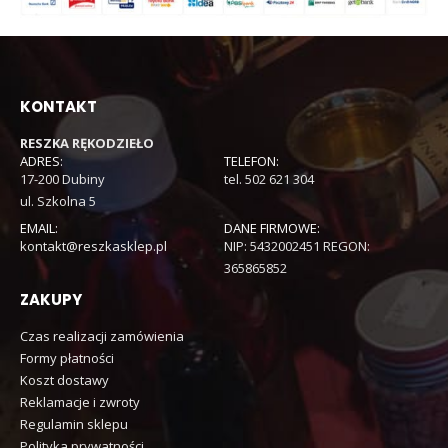
KONTAKT
RESZKA RĘKODZIEŁO
ADRES:
TELEFON:
17-200 Dubiny
tel. 502 621 304
ul. Szkolna 5
EMAIL:
DANE FIRMOWE:
kontakt@reszkasklep.pl
NIP: 5432002451 REGON:
365865852
ZAKUPY
Czas realizacji zamówienia
Formy płatności
Koszt dostawy
Reklamacje i zwroty
Regulamin sklepu
Polityka prywatności