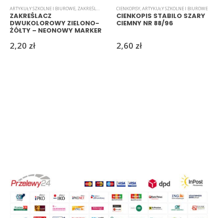
ARTYKUŁY SZKOLNE I BIUROWE
,
ZAKREŚLACZE
CIENKOPISY
,
ARTYKUŁY SZKOLNE I BIUROWE
ZAKREŚLACZ
CIENKOPIS STABILO SZARY
DWUKOLOROWY ZIELONO-
CIEMNY NR 88/96
ŻÓŁTY – NEONOWY MARKER
DO NOTATEK
2,20
zł
2,60
zł