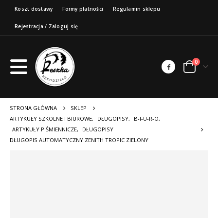
Koszt dostawy
Formy płatności
Regulamin sklepu
Rejestracja / Zaloguj się
0
STRONA GŁÓWNA
SKLEP
ARTYKUŁY SZKOLNE I BIUROWE
,
DŁUGOPISY
,
B-I-U-R-O
,
ARTYKUŁY PIŚMIENNICZE
,
DŁUGOPISY
DŁUGOPIS AUTOMATYCZNY ZENITH TROPIC ZIELONY