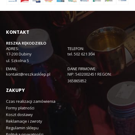
KONTAKT
RESZKA RĘKODZIEŁO
ADRES:
TELEFON:
17-200 Dubiny
tel. 502 621 304
ul. Szkolna 5
EMAIL:
DANE FIRMOWE:
kontakt@reszkasklep.pl
NIP: 5432002451 REGON:
365865852
ZAKUPY
Czas realizacji zamówienia
Formy płatności
Koszt dostawy
Reklamacje i zwroty
Regulamin sklepu
Polityka prywatności