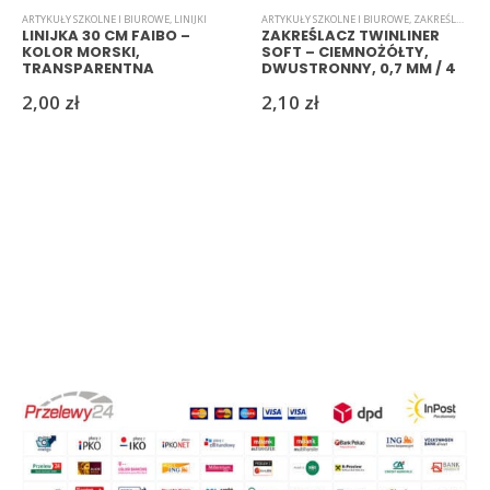
ARTYKUŁY SZKOLNE I BIUROWE
,
LINIJKI
ARTYKUŁY SZKOLNE I BIUROWE
,
ZAKREŚLACZE
LINIJKA 30 CM FAIBO –
ZAKREŚLACZ TWINLINER
KOLOR MORSKI,
SOFT – CIEMNOŻÓŁTY,
TRANSPARENTNA
DWUSTRONNY, 0,7 MM / 4
MM
2,00
zł
2,10
zł