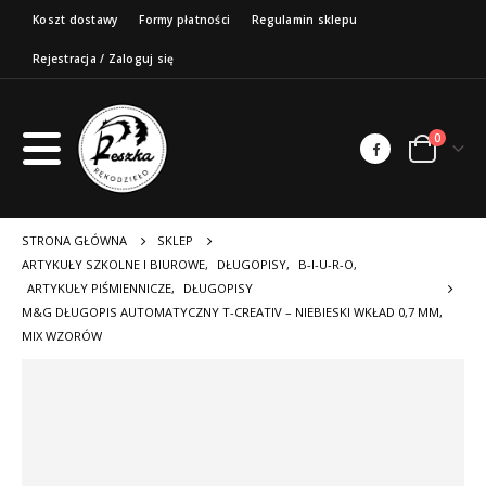
Koszt dostawy
Formy płatności
Regulamin sklepu
Rejestracja / Zaloguj się
0
STRONA GŁÓWNA
SKLEP
ARTYKUŁY SZKOLNE I BIUROWE
,
DŁUGOPISY
,
B-I-U-R-O
,
ARTYKUŁY PIŚMIENNICZE
,
DŁUGOPISY
M&G DŁUGOPIS AUTOMATYCZNY T-CREATIV – NIEBIESKI WKŁAD 0,7 MM,
MIX WZORÓW