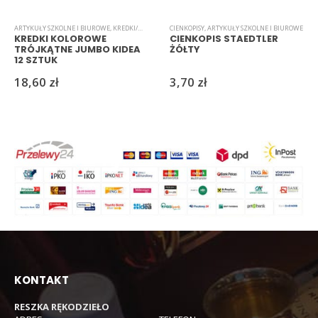
ARTYKUŁY SZKOLNE I BIUROWE
,
KREDKI/MARKERY/PISAKI
CIENKOPISY
,
ARTYKUŁY SZKOLNE I BIUROWE
KREDKI KOLOROWE
CIENKOPIS STAEDTLER
TRÓJKĄTNE JUMBO KIDEA
ŻÓŁTY
12 SZTUK
18,60
zł
3,70
zł
KONTAKT
RESZKA RĘKODZIEŁO