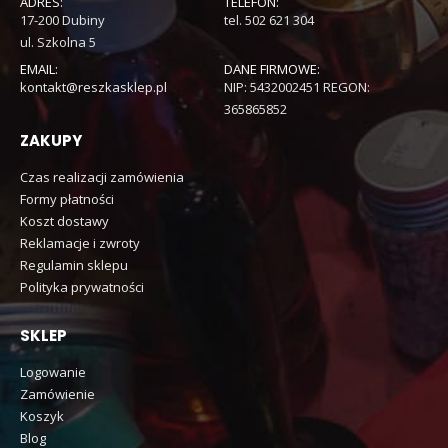
ADRES:
TELEFON:
17-200 Dubiny
tel. 502 621 304
ul. Szkolna 5
EMAIL:
DANE FIRMOWE:
kontakt@reszkasklep.pl
NIP: 5432002451 REGON:
365865852
ZAKUPY
Czas realizacji zamówienia
Formy płatności
Koszt dostawy
Reklamacje i zwroty
Regulamin sklepu
Polityka prywatności
SKLEP
Logowanie
Zamówienie
Koszyk
Blog