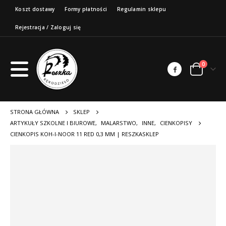
Koszt dostawy
Formy płatności
Regulamin sklepu
Rejestracja / Zaloguj się
0
STRONA GŁÓWNA
SKLEP
ARTYKUŁY SZKOLNE I BIUROWE
,
MALARSTWO
,
INNE
,
CIENKOPISY
CIENKOPIS KOH-I-NOOR 11 RED 0,3 MM | RESZKASKLEP