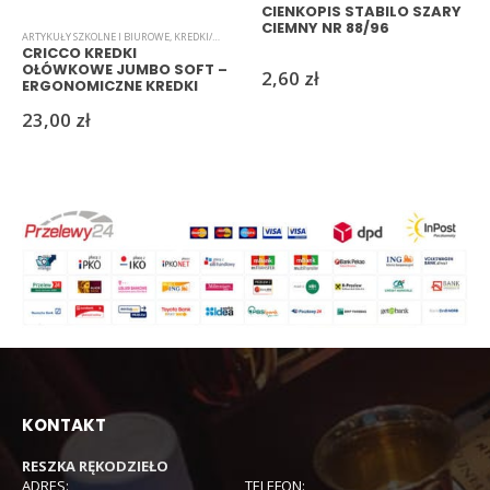
CIENKOPIS STABILO SZARY
CIEMNY NR 88/96
ARTYKUŁY SZKOLNE I BIUROWE
,
KREDKI/MARKERY/PISAKI
CRICCO KREDKI
OŁÓWKOWE JUMBO SOFT –
2,60
zł
ERGONOMICZNE KREDKI
DLA DZIECI
23,00
zł
KONTAKT
RESZKA RĘKODZIEŁO
ADRES:
TELEFON: