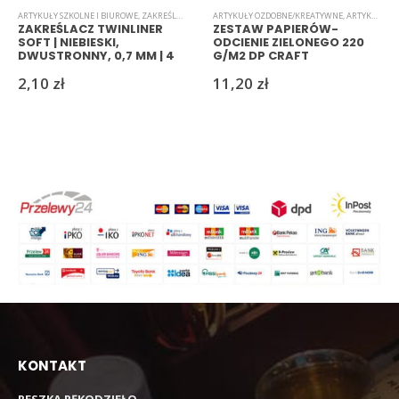
ARTYKUŁY SZKOLNE I BIUROWE
,
ZAKREŚLACZE
ARTYKUŁY OZDOBNE/KREATYWNE
,
ARTYKUŁY SZKOLNE I BIUROWE
ZAKREŚLACZ TWINLINER
ZESTAW PAPIERÓW-
SOFT | NIEBIESKI,
ODCIENIE ZIELONEGO 220
DWUSTRONNY, 0,7 MM | 4
G/M2 DP CRAFT
MM
2,10
zł
11,20
zł
KONTAKT
RESZKA RĘKODZIEŁO