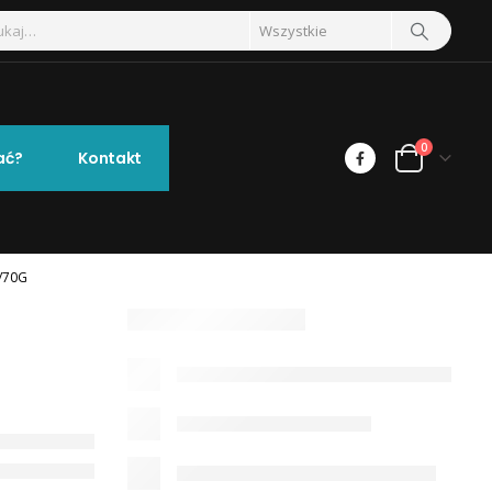
0
ać?
Kontakt
/70G