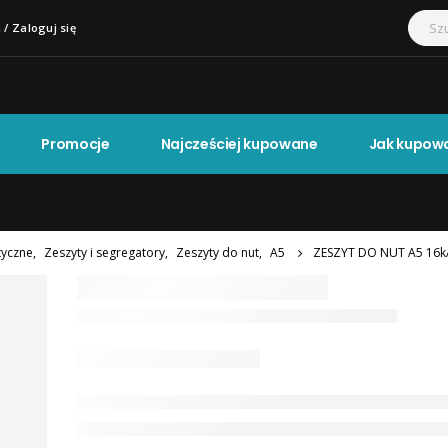
 / Zaloguj się
Promocje
Najcześciej kupowane
Jak kupow
tyczne
,
Zeszyty i segregatory
,
Zeszyty do nut
,
A5
ZESZYT DO NUT A5 16k