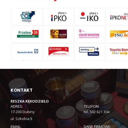
KONTAKT
RESZKA RĘKODZIEŁO
ADRES:
TELEFON:
17-200 Dubiny
tel. 502 621 304
ul. Szkolna 5
EMAIL:
DANE FIRMOWE: