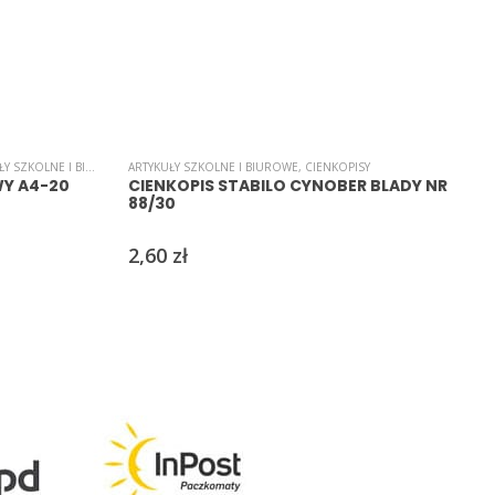
 SZKOLNE I BIUROWE
,
ARTYKUŁY SZKOLNE I BIUROWE
KARTON/PAPIER WIZYTÓWKOWY
,
CIENKOPISY
,
PAPIER
,
PAPIERY/WYCINANKI
A
Y A4-20
CIENKOPIS STABILO CYNOBER BLADY NR
88/30
2,60
zł