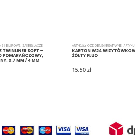
NE I BIUROWE
,
ZAKREŚLACZE
ARTYKUŁY OZDOBNE/KREATYWNE
,
ARTYKUŁY
 TWINLINER SOFT –
KARTON W24 WIZYTÓWKOW
O POMARAŃCZOWY,
ŻÓŁTY FLUO
Y, 0,7 MM / 4 MM
15,50
zł