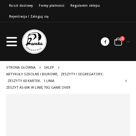
Koszt dostawy
Formy płatności
Regulamin sklepu
Rejestracja / Zaloguj się
0
STRONA GŁÓWNA
SKLEP
ARTYKUŁY SZKOLNE I BIUROWE
,
ZESZYTY I SEGREGATORY
,
ZESZYTY 60 KARTEK
,
1 LINIA
ZESZYT A5 60K W LINIĘ 70G GAME OVER