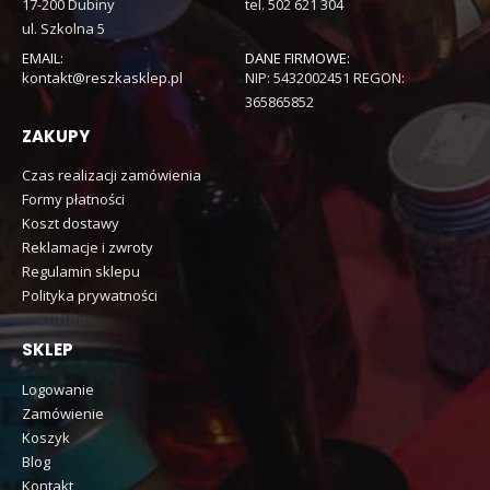
17-200 Dubiny
tel. 502 621 304
ul. Szkolna 5
EMAIL:
DANE FIRMOWE:
kontakt@reszkasklep.pl
NIP: 5432002451 REGON:
365865852
ZAKUPY
Czas realizacji zamówienia
Formy płatności
Koszt dostawy
Reklamacje i zwroty
Regulamin sklepu
Polityka prywatności
SKLEP
Logowanie
Zamówienie
Koszyk
Blog
Kontakt