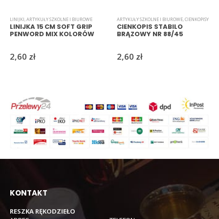
LINIJKI
,
ARTYKUŁY SZKOLNE I BIUROWE
ARTYKUŁY SZKOLNE I BIUROWE
,
CIENKOPISY
LINIJKA 15 CM SOFT GRIP
CIENKOPIS STABILO
PENWORD MIX KOLORÓW
BRĄZOWY NR 88/45
2,60
zł
2,60
zł
KONTAKT
RESZKA RĘKODZIEŁO