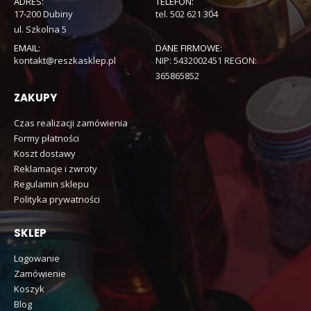
ADRES:
TELEFON:
17-200 Dubiny
tel. 502 621 304
ul. Szkolna 5
EMAIL:
DANE FIRMOWE:
kontakt@reszkasklep.pl
NIP: 5432002451 REGON:
365865852
ZAKUPY
Czas realizacji zamówienia
Formy płatności
Koszt dostawy
Reklamacje i zwroty
Regulamin sklepu
Polityka prywatności
SKLEP
Logowanie
Zamówienie
Koszyk
Blog