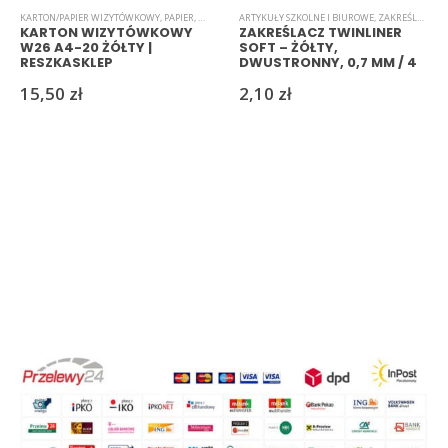
KARTON/PAPIER WIZYTÓWKOWY
,
PAPIER
,
ARTYKUŁY OZDOBNE/KREATYWNE
ARTYKUŁY SZKOLNE I BIUROWE
,
ARTYKUŁY SZKOLNE I 
,
ZAKREŚLACZE
KARTON WIZYTÓWKOWY
ZAKREŚLACZ TWINLINER
W26 A4-20 ŻÓŁTY |
SOFT – ŻÓŁTY,
RESZKASKLEP
DWUSTRONNY, 0,7 MM / 4
MM
15,50
zł
2,10
zł