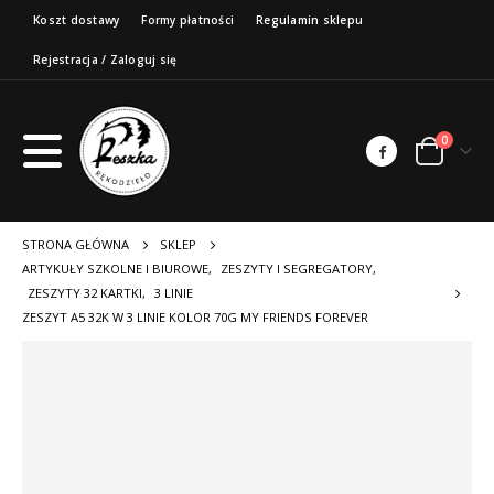
Koszt dostawy
Formy płatności
Regulamin sklepu
Rejestracja / Zaloguj się
0
STRONA GŁÓWNA
SKLEP
ARTYKUŁY SZKOLNE I BIUROWE
,
ZESZYTY I SEGREGATORY
,
ZESZYTY 32 KARTKI
,
3 LINIE
ZESZYT A5 32K W 3 LINIE KOLOR 70G MY FRIENDS FOREVER