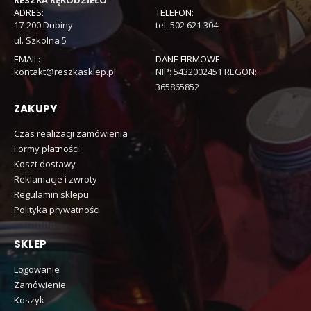
ADRES:
TELEFON:
17-200 Dubiny
tel. 502 621 304
ul. Szkolna 5
EMAIL:
DANE FIRMOWE:
kontakt@reszkasklep.pl
NIP: 5432002451 REGON:
365865852
ZAKUPY
Czas realizacji zamówienia
Formy płatności
Koszt dostawy
Reklamacje i zwroty
Regulamin sklepu
Polityka prywatności
SKLEP
Logowanie
Zamówienie
Koszyk