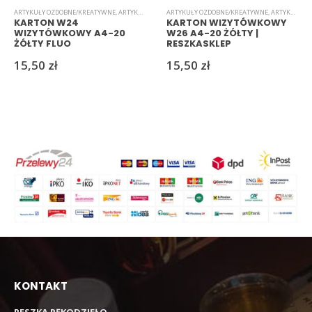
ARTYKUŁY OZDOBNE/KREATYWNE
,
ARTYKUŁY SZKOLNE I BIUROWE
ARTYKUŁY OZDOBNE/KREATYWNE
,
KARTON/PAPIER WIZYTÓWKOW
,
ARTYKUŁY SZKOLNE I BIUROWE
KARTON W24
KARTON WIZYTÓWKOWY
WIZYTÓWKOWY A4-20
W26 A4-20 ŻÓŁTY |
ŻÓŁTY FLUO
RESZKASKLEP
15,50
zł
15,50
zł
KONTAKT
RESZKA RĘKODZIEŁO