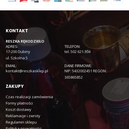
KONTAKT
RESZKA RĘKODZIEŁO
ADRES:
TELEFON:
17-200 Dubiny
tel. 502 621 304
ul. Szkolna 5
EMAIL:
DANE FIRMOWE:
kontakt@reszkasklep.pl
NIP: 5432002451 REGON:
365865852
ZAKUPY
Czas realizacji zamówienia
Formy płatności
Koszt dostawy
Reklamacje i zwroty
Regulamin sklepu
Polityka prywatności