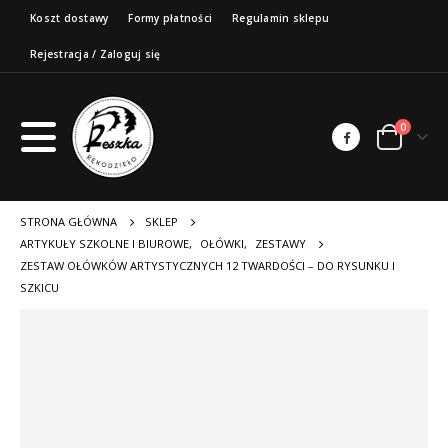
Koszt dostawy
Formy płatności
Regulamin sklepu
Rejestracja / Zaloguj się
0
STRONA GŁÓWNA
SKLEP
ARTYKUŁY SZKOLNE I BIUROWE
,
OŁÓWKI
,
ZESTAWY
ZESTAW OŁÓWKÓW ARTYSTYCZNYCH 12 TWARDOŚCI – DO RYSUNKU I
SZKICU