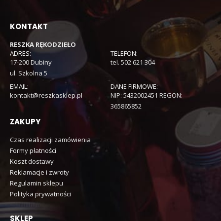
KONTAKT
RESZKA RĘKODZIEŁO
ADRES:
TELEFON:
17-200 Dubiny
tel. 502 621 304
ul. Szkolna 5
EMAIL:
DANE FIRMOWE:
kontakt@reszkasklep.pl
NIP: 5432002451 REGON:
365865852
ZAKUPY
Czas realizacji zamówienia
Formy płatności
Koszt dostawy
Reklamacje i zwroty
Regulamin sklepu
Polityka prywatności
SKLEP