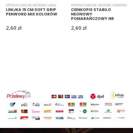
ARTYKUŁY SZKOLNE I BIUROWE
,
LINIJKI
ARTYKUŁY SZKOLNE I BIUROWE
,
CIENKOPISY
LINIJKA 15 CM SOFT GRIP
CIENKOPIS STABILO
PENWORD MIX KOLORÓW
NEONOWY
POMARAŃCZOWY NR
88/054
2,60
zł
2,60
zł