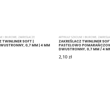
NE I BIUROWE
,
ZAKREŚLACZE
ARTYKUŁY SZKOLNE I BIUROWE
,
ZAKREŚL
 TWINLINER SOFT |
ZAKREŚLACZ TWINLINER SOF
 DWUSTRONNY, 0,7 MM | 4 MM
PASTELOWO POMARAŃCZO
DWUSTRONNY, 0,7 MM / 4 M
2,10
zł