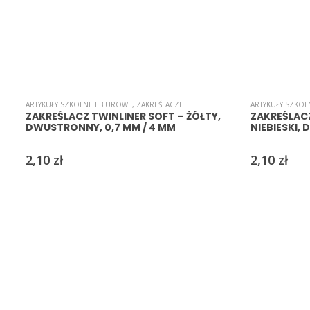
ARTYKUŁY SZKOLNE I BIUROWE
,
ZAKREŚLACZE
ARTYKUŁY SZKOL
ZAKREŚLACZ TWINLINER SOFT – ŻÓŁTY,
ZAKREŚLACZ
DWUSTRONNY, 0,7 MM / 4 MM
NIEBIESKI,
2,10
zł
2,10
zł