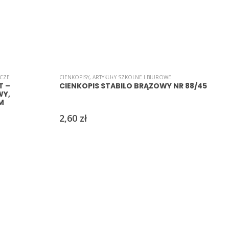
ACZE
CIENKOPISY
,
ARTYKUŁY SZKOLNE I BIUROWE
C
T –
CIENKOPIS STABILO BRĄZOWY NR 88/45
WY,
M
2,60
zł