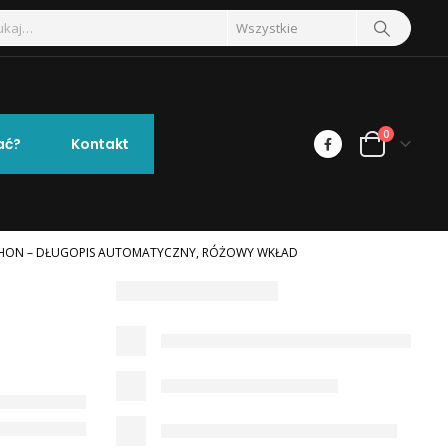
0
ać?
Kontakt
HON – DŁUGOPIS AUTOMATYCZNY, RÓŻOWY WKŁAD