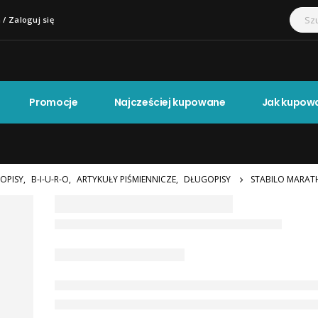
 / Zaloguj się
Promocje
Najcześciej kupowane
Jak kupow
OPISY
,
B-I-U-R-O
,
ARTYKUŁY PIŚMIENNICZE
,
DŁUGOPISY
STABILO MARAT