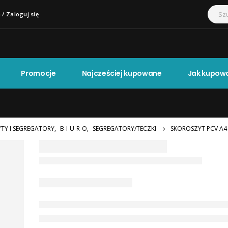
 / Zaloguj się
Promocje
Najcześciej kupowane
Jak kupow
YTY I SEGREGATORY
,
B-I-U-R-O
,
SEGREGATORY/TECZKI
SKOROSZYT PCV A4