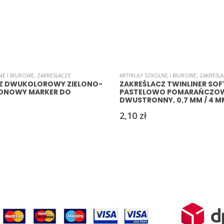
NE I BIUROWE
,
ZAKREŚLACZE
ARTYKUŁY SZKOLNE I BIUROWE
,
ZAKREŚL
Z DWUKOLOROWY ZIELONO-
ZAKREŚLACZ TWINLINER SOF
EONOWY MARKER DO
PASTELOWO POMARAŃCZO
DWUSTRONNY, 0,7 MM / 4 M
2,10
zł