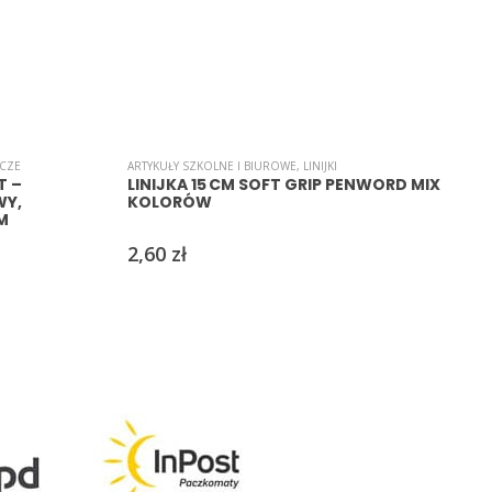
ACZE
ARTYKUŁY SZKOLNE I BIUROWE
,
LINIJKI
A
T –
LINIJKA 15 CM SOFT GRIP PENWORD MIX
WY,
KOLORÓW
M
2,60
zł