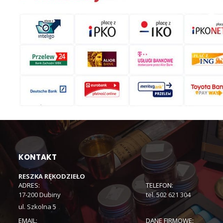
KONTAKT
RESZKA RĘKODZIEŁO
ADRES:
TELEFON:
17-200 Dubiny
tel. 502 621 304
ul. Szkolna 5
EMAIL:
DANE FIRMOWE: