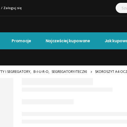
 / Zaloguj się
Promocje
Najcześciej kupowane
Jak kupow
YTY I SEGREGATORY
,
B-I-U-R-O
,
SEGREGATORY/TECZKI
SKOROSZYT A4 OC