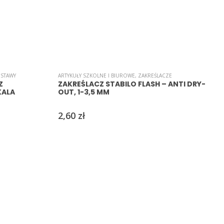
ESTAWY
ARTYKUŁY SZKOLNE I BIUROWE
,
ZAKREŚLACZE
A
Z
ZAKREŚLACZ STABILO FLASH – ANTI DRY-
KALA
OUT, 1-3,5 MM
2,60
zł