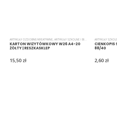
ARTYKUŁY OZDOBNE/KREATYWNE
,
ARTYKUŁY SZKOLNE I BIUROWE
,
ARTYKUŁY SZKOL
KARTON/PAPIE
KARTON WIZYTÓWKOWY W26 A4-20
CIENKOPIS
ŻÓŁTY | RESZKASKLEP
88/40
15,50
zł
2,60
zł