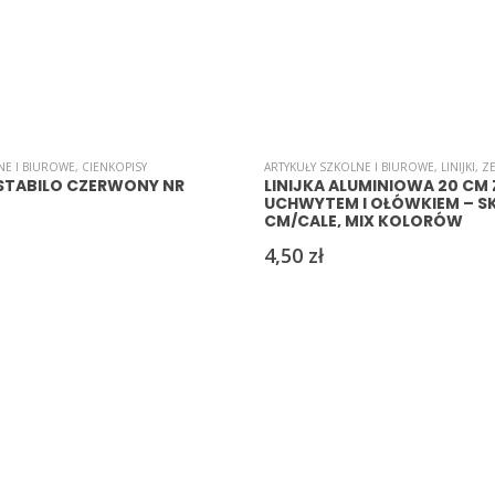
NE I BIUROWE
R WIZYTÓWKOWY
,
CIENKOPISY
,
PAPIER
,
PAPIERY/WYCINANKI
ARTYKUŁY SZKOLNE I BIUROWE
,
LINIJKI
,
Z
 STABILO CZERWONY NR
LINIJKA ALUMINIOWA 20 CM 
UCHWYTEM I OŁÓWKIEM – S
CM/CALE, MIX KOLORÓW
4,50
zł