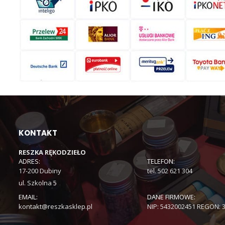
KONTAKT
RESZKA RĘKODZIEŁO
ADRES:
TELEFON:
17-200 Dubiny
tel. 502 621 304
ul. Szkolna 5
EMAIL:
DANE FIRMOWE:
kontakt@reszkasklep.pl
NIP: 5432002451 REGON: 