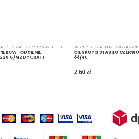
BNE/KREATYWNE
,
ARTYKUŁY SZKOLNE I BIUROWE
,
ARTYKUŁY SZKOLNE I BIUROWE
BLOKI
,
PAPIER
,
PAPIERY/WYCINANKI
,
CIENKOPI
PIERÓW- ODCIENIE
CIENKOPIS STABILO CZERW
220 G/M2 DP CRAFT
88/40
2,60
zł