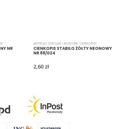
SY
ARTYKUŁY SZKOLNE I BIUROWE
,
CIENKOPISY
A
ONY NR
CIENKOPIS STABILO ŻÓŁTY NEONOWY
NR 88/024
2,60
zł