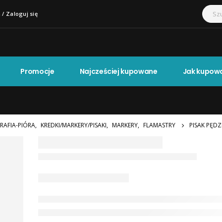
 / Zaloguj się
Promocje
Najcześciej kupowane
Jak kupow
RAFIA-PIÓRA
,
KREDKI/MARKERY/PISAKI
,
MARKERY
,
FLAMASTRY
PISAK PĘD