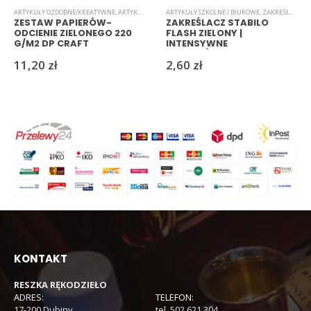
ARTYKUŁY OZDOBNE/KREATYWNE
,
ARTYKUŁY SZKOLNE I BIUROWE
ARTYKUŁY SZKOLNE I BIUROWE
,
BLOKI
,
PAPIER
,
PAPIERY/WYCINA
,
ZAKREŚLACZE
ZESTAW PAPIERÓW-
ZAKREŚLACZ STABILO
ODCIENIE ZIELONEGO 220
FLASH ZIELONY |
G/M2 DP CRAFT
INTENSYWNE
PODKREŚLENIE TEKSTU
11,20
zł
2,60
zł
KONTAKT
RESZKA RĘKODZIEŁO
ADRES:
TELEFON:
17-200 Dubiny
tel. 502 621 304