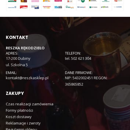
KONTAKT
RESZKA RĘKODZIEŁO
ADRES:
TELEFON:
17-200 Dubiny
tel. 502 621 304
ul. Szkolna 5
EMAIL:
DANE FIRMOWE:
kontakt@reszkasklep.pl
NIP: 5432002451 REGON:
365865852
ZAKUPY
Czas realizacji zamówienia
Formy płatności
Koszt dostawy
Reklamacje i zwroty
Regulamin sklepu