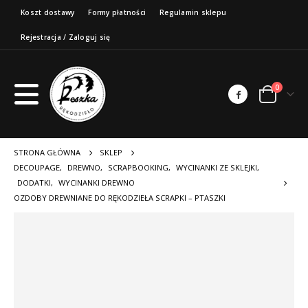
Koszt dostawy
Formy płatności
Regulamin sklepu
Rejestracja / Zaloguj się
0
STRONA GŁÓWNA
SKLEP
DECOUPAGE
,
DREWNO
,
SCRAPBOOKING
,
WYCINANKI ZE SKLEJKI
,
DODATKI
,
WYCINANKI DREWNO
OZDOBY DREWNIANE DO RĘKODZIEŁA SCRAPKI – PTASZKI