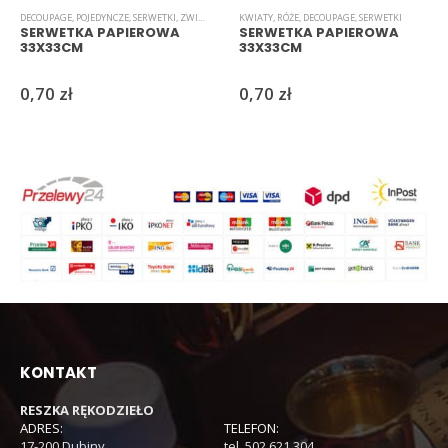
DECOUPAGE
,
POJEDYNCZE
,
SERWETKI
,
ZWIERZĘTA/NATURA
KWIATY
,
RÓŻE
,
DECOUPAGE
,
SERWETKI
SERWETKA PAPIEROWA
SERWETKA PAPIEROWA
33X33CM
33X33CM
0,70
zł
0,70
zł
KONTAKT
RESZKA RĘKODZIEŁO
ADRES:
TELEFON:
17-200 Dubiny
tel. 502 621 304