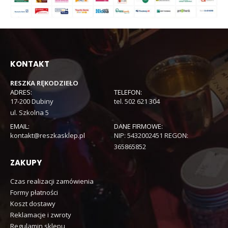
KONTAKT
RESZKA RĘKODZIEŁO
ADRES:
TELEFON:
17-200 Dubiny
tel. 502 621 304
ul. Szkolna 5
EMAIL:
DANE FIRMOWE:
kontakt@reszkasklep.pl
NIP: 5432002451 REGON:
365865852
ZAKUPY
Czas realizacji zamówienia
Formy płatności
Koszt dostawy
Reklamacje i zwroty
Regulamin sklepu