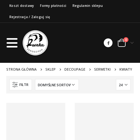
Koszt dostawy
Formy płatności
Regulamin sklepu
Rejestracja / Zaloguj się
0
STRONA GŁÓWNA
SKLEP
DECOUPAGE
SERWETKI
KWIATY
FILTR