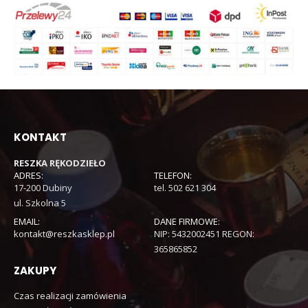
KONTAKT
RESZKA RĘKODZIEŁO
ADRES:
TELEFON:
17-200 Dubiny
tel. 502 621 304
ul. Szkolna 5
EMAIL:
DANE FIRMOWE:
kontakt@reszkasklep.pl
NIP: 5432002451 REGON:
365865852
ZAKUPY
Czas realizacji zamówienia