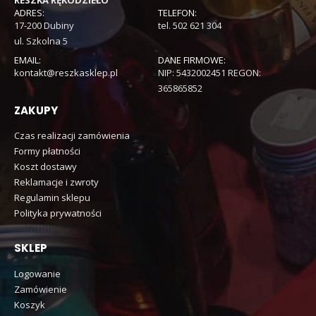
ADRES:
TELEFON:
17-200 Dubiny
tel. 502 621 304
ul. Szkolna 5
EMAIL:
DANE FIRMOWE:
kontakt@reszkasklep.pl
NIP: 5432002451 REGON:
365865852
ZAKUPY
Czas realizacji zamówienia
Formy płatności
Koszt dostawy
Reklamacje i zwroty
Regulamin sklepu
Polityka prywatności
SKLEP
Logowanie
Zamówienie
Koszyk