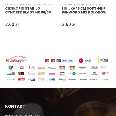
ARTYKUŁY SZKOLNE I BIUROWE
,
CIENKOPISY
ARTYKUŁY SZKOLNE I BIUROWE
,
LINIJKI
CIENKOPIS STABILO
LINIJKA 15 CM SOFT GRIP
CYNOBER BLADY NR 88/30
PENWORD MIX KOLORÓW
2,60
zł
2,60
zł
KONTAKT
RESZKA RĘKODZIEŁO