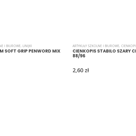
NE I BIUROWE
,
LINIJKI
ARTYKUŁY SZKOLNE I BIUROWE
,
CIENKOPI
 CM SOFT GRIP PENWORD MIX
CIENKOPIS STABILO SZARY C
88/96
2,60
zł