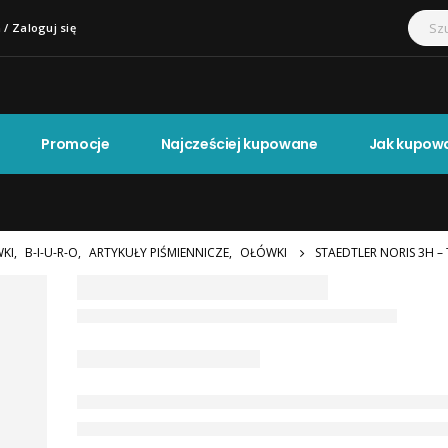
 / Zaloguj się
Promocje
Najcześciej kupowane
Jak kupow
KI
,
B-I-U-R-O
,
ARTYKUŁY PIŚMIENNICZE
,
OŁÓWKI
STAEDTLER NORIS 3H 