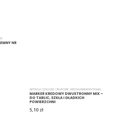
SY
C
IEMNY NR
ARTYKUŁY SZKOLNE I BIUROWE
,
KREDKI/MARKERY/PISAKI
,
MARKER
MARKER KREDOWY DWUSTRONNY MIX –
DO TABLIC, SZKŁA I GŁADKICH
POWIERZCHNI
5,10
zł