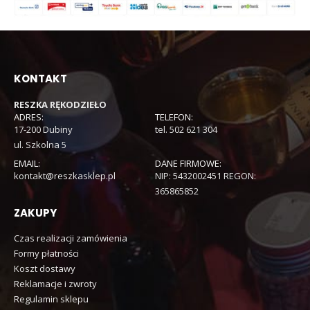
KONTAKT
RESZKA RĘKODZIEŁO
ADRES:
TELEFON:
17-200 Dubiny
tel. 502 621 304
ul. Szkolna 5
EMAIL:
DANE FIRMOWE:
kontakt@reszkasklep.pl
NIP: 5432002451 REGON:
365865852
ZAKUPY
Czas realizacji zamówienia
Formy płatności
Koszt dostawy
Reklamacje i zwroty
Regulamin sklepu