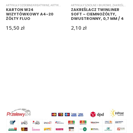
ARTYKUŁY OZDOBNE/KREATYWNE
,
ARTYKUŁY SZKOLNE I BIUROWE
ARTYKUŁY SZKOLNE I BIUROWE
,
KARTON/PAPIER WIZYTÓWKOW
,
ZAKREŚLACZE
KARTON W24
ZAKREŚLACZ TWINLINER
WIZYTÓWKOWY A4-20
SOFT – CIEMNOŻÓŁTY,
ŻÓŁTY FLUO
DWUSTRONNY, 0,7 MM / 4
MM
15,50
zł
2,10
zł