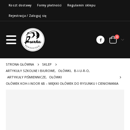
Koszt dostawy
Formy płatności
Regulamin sklepu
Rejestracja / Zaloguj się
0
STRONA GŁÓWNA
SKLEP
ARTYKUŁY SZKOLNE I BIUROWE
,
OŁÓWKI
,
B-I-U-R-O
,
ARTYKUŁY PIŚMIENNICZE
,
OŁÓWKI
OŁÓWEK KOH-I-NOOR 6B – MIĘKKI OŁÓWEK DO RYSUNKU I CIENIOWANIA