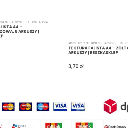
BNE/KREATYWNE
,
TEKTURA FALISTA
LISTA A4 –
OWA, 5 ARKUSZY |
EP
ARTYKUŁY OZDOBNE/KREATYWNE
,
TEKTUR
TEKTURA FALISTA A4 – ŻÓŁTA
ARKUSZY | RESZKASKLEP
3,70
zł