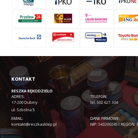
KONTAKT
RESZKA RĘKODZIEŁO
ADRES:
TELEFON:
17-200 Dubiny
tel. 502 621 304
ul. Szkolna 5
EMAIL:
DANE FIRMOWE:
kontakt@reszkasklep.pl
NIP: 5432002451 REGON: 