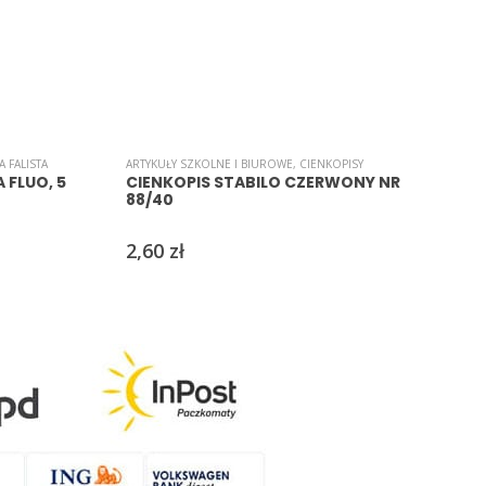
A
A FALISTA
ARTYKUŁY SZKOLNE I BIUROWE
,
CIENKOPISY
 FLUO, 5
CIENKOPIS STABILO CZERWONY NR
88/40
2,60
zł