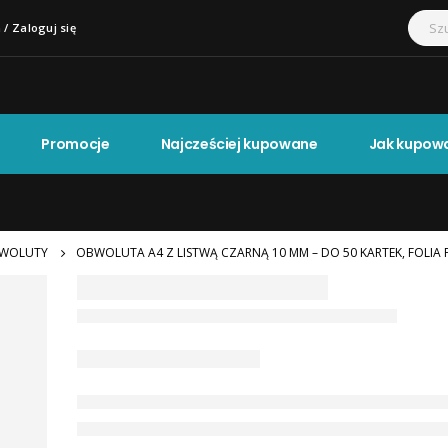
 / Zaloguj się
Promocje
Najcześciej kupowane
Jak kupow
WOLUTY
OBWOLUTA A4 Z LISTWĄ CZARNĄ 10 MM – DO 50 KARTEK, FOLIA