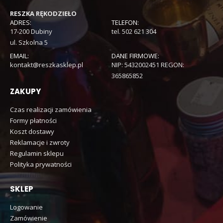
RESZKA RĘKODZIEŁO
ADRES:
TELEFON:
17-200 Dubiny
tel. 502 621 304
ul. Szkolna 5
EMAIL:
DANE FIRMOWE:
kontakt@reszkasklep.pl
NIP: 5432002451 REGON:
365865852
ZAKUPY
Czas realizacji zamówienia
Formy płatności
Koszt dostawy
Reklamacje i zwroty
Regulamin sklepu
Polityka prywatności
SKLEP
Logowanie
Zamówienie