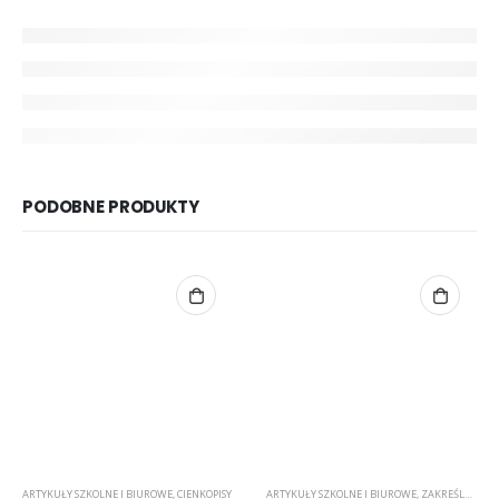
PODOBNE PRODUKTY
ARTYKUŁY SZKOLNE I BIUROWE
,
CIENKOPISY
ARTYKUŁY SZKOLNE I BIUROWE
,
ZAKREŚLACZE