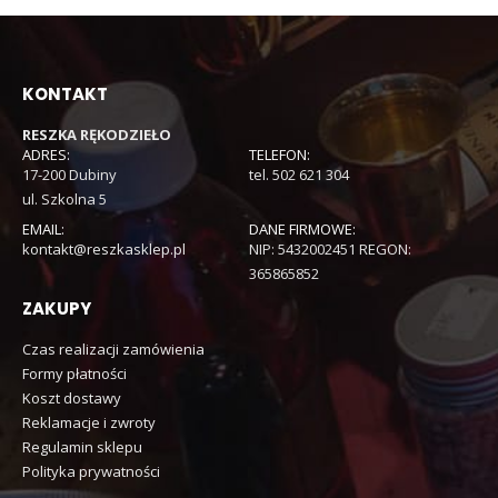
KONTAKT
RESZKA RĘKODZIEŁO
ADRES:
TELEFON:
17-200 Dubiny
tel. 502 621 304
ul. Szkolna 5
EMAIL:
DANE FIRMOWE:
kontakt@reszkasklep.pl
NIP: 5432002451 REGON:
365865852
ZAKUPY
Czas realizacji zamówienia
Formy płatności
Koszt dostawy
Reklamacje i zwroty
Regulamin sklepu
Polityka prywatności