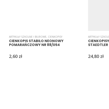
ARTYKUŁY SZKOLNE I BIUROWE
,
CIENKOPISY
ARTYKUŁY SZKOL
CIENKOPIS STABILO NEONOWY
CIENKOPIS
POMARAŃCZOWY NR 88/054
STAEDTLER 
2,60
zł
24,80
zł