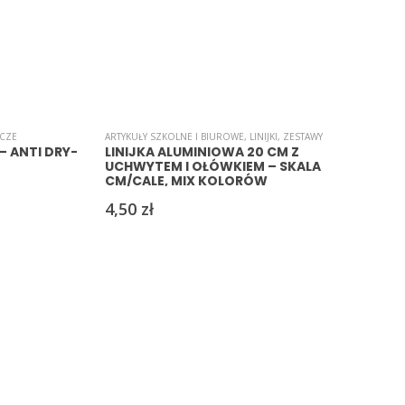
ACZE
ARTYKUŁY SZKOLNE I BIUROWE
,
LINIJKI
,
ZESTAWY
A
– ANTI DRY-
LINIJKA ALUMINIOWA 20 CM Z
UCHWYTEM I OŁÓWKIEM – SKALA
CM/CALE, MIX KOLORÓW
4,50
zł