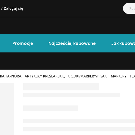
 / Zaloguj się
Promocje
Najcześciej kupowane
Jak kupow
RAFIA-PIÓRA
,
ARTYKUŁY KREŚLARSKIE
,
KREDKI/MARKERY/PISAKI
,
MARKERY
,
FL