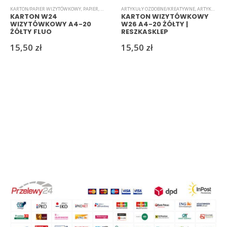
KARTON/PAPIER WIZYTÓWKOWY
,
PAPIER
,
ARTYKUŁY OZDOBNE/KREATYWNE
ARTYKUŁY OZDOBNE/KREATYWNE
,
ARTYKUŁY SZKOLNE I 
,
ARTYKUŁY SZKOLNE I BIUROWE
KARTON W24
KARTON WIZYTÓWKOWY
WIZYTÓWKOWY A4-20
W26 A4-20 ŻÓŁTY |
ŻÓŁTY FLUO
RESZKASKLEP
15,50
zł
15,50
zł