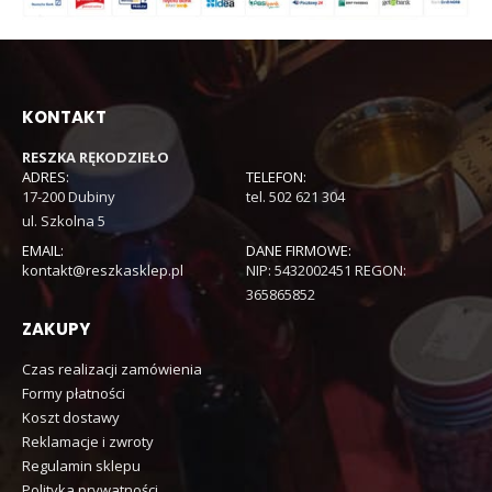
KONTAKT
RESZKA RĘKODZIEŁO
ADRES:
TELEFON:
17-200 Dubiny
tel. 502 621 304
ul. Szkolna 5
EMAIL:
DANE FIRMOWE:
kontakt@reszkasklep.pl
NIP: 5432002451 REGON:
365865852
ZAKUPY
Czas realizacji zamówienia
Formy płatności
Koszt dostawy
Reklamacje i zwroty
Regulamin sklepu
Polityka prywatności