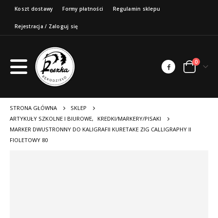
Koszt dostawy
Formy płatności
Regulamin sklepu
Rejestracja / Zaloguj się
0
STRONA GŁÓWNA
SKLEP
ARTYKUŁY SZKOLNE I BIUROWE
,
KREDKI/MARKERY/PISAKI
MARKER DWUSTRONNY DO KALIGRAFII KURETAKE ZIG CALLIGRAPHY II
FIOLETOWY 80